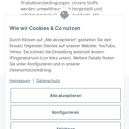
Produktionsbedingungen. Unsere Stoffe
werden umweltfreundlich hergestellt und
erfüllen höchste Qualitätsstandards. Mit
unserem Zuschnitt- und Bestickungsservice
bieten wir Ihnen die Möglichkeit, nachhaltige
Wie wir Cookies & Co nutzen
Materialien individuell zu verarbeiten und
somit einen Beitrag zum Umweltschutz zu
Durch Klicken auf „Alle akzeptieren“ gestatten Sie den
leisten.
Einsatz folgender Dienste auf unserer Website: YouTube,
Vimeo. Sie können die Einstellung jederzeit ändern
(Fingerabdruck-Icon links unten). Weitere Details finden
Sie unter
Konfigurieren
und in unserer
Datenschutzerklärung
.
Impressum
|
Datenschutz
Alle akzeptieren
Informationen
Konfigurieren
Gesetzliche Informationen
* Alle Preise inkl. gesetzlicher USt., zzgl.
Versand
Ablehnen